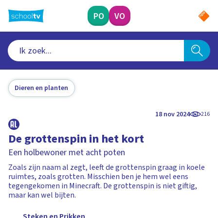
Ga
naar
PO
VO
hoofdinhoud
Dieren en planten
18 nov 2024
216
De grottenspin in het kort
Een holbewoner met acht poten
Zoals zijn naam al zegt, leeft de grottenspin graag in koele
ruimtes, zoals grotten. Misschien ben je hem wel eens
tegengekomen in Minecraft. De grottenspin is niet giftig,
maar kan wel bijten.
Steken en Prikken