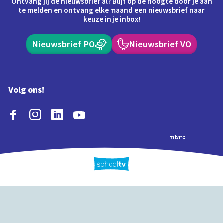
Ontvang jij de nieuwsbrief al? Blijf op de hoogte door je aan
te melden en ontvang elke maand een nieuwsbrief naar
keuze in je inbox!
Nieuwsbrief PO
Nieuwsbrief VO
Volg ons!
Extra's
Schooltv biedt meer
Quiz
Schoolplaat
Tijd