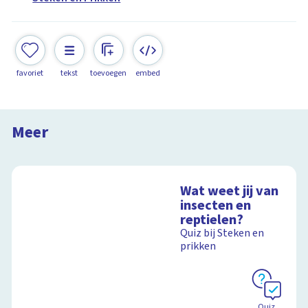
favoriet
tekst
toevoegen
embed
De grottenspin
Steken en Prikken in Italië
Meer
14:57
Wat weet jij van
insecten en
reptielen?
Quiz bij Steken en
prikken
Quiz