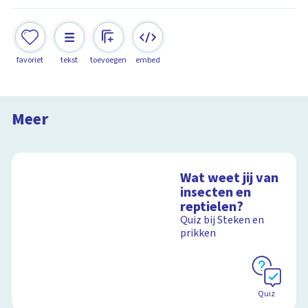
favoriet
tekst
toevoegen
embed
De gouden schallebijter
Steken en Prikken in Frankrijk
Meer
13:31
Wat weet jij van
insecten en
reptielen?
Quiz bij Steken en
prikken
Quiz