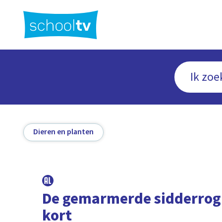
Ga
naar
hoofdinhoud
Dieren en planten
De gemarmerde sidderrog 
kort