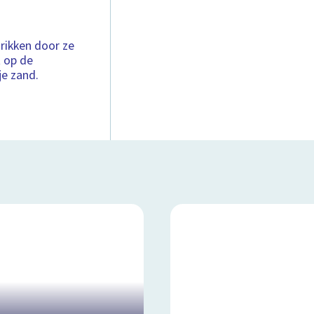
rikken door ze
t op de
je zand.