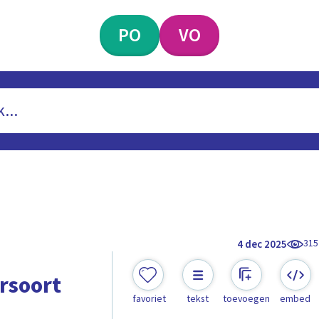
PO
VO
315
4 dec 2025
rsoort
favoriet
tekst
toevoegen
embed