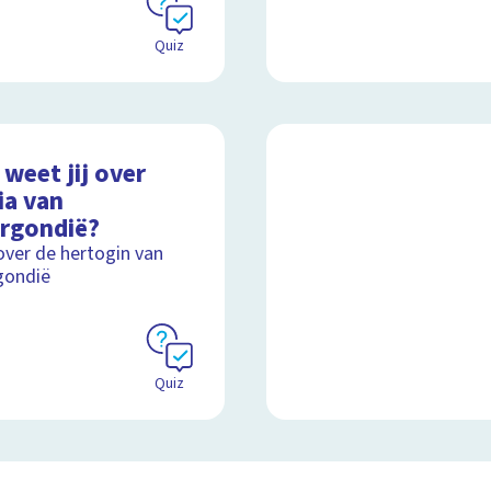
Quiz
weet jij over
ia van
rgondië?
over de hertogin van
gondië
Quiz