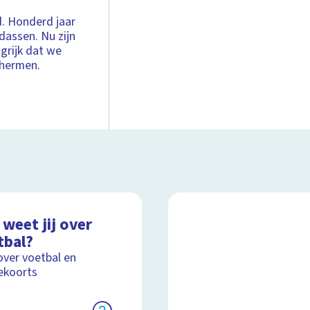
d. Honderd jaar
dassen. Nu zijn
grijk dat we
chermen.
weet jij over
tbal?
over voetbal en
ekoorts