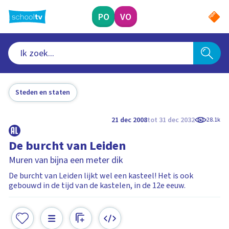
Ga
naar
PO
VO
hoofdinhoud
Steden en staten
21 dec 2008
tot 31 dec 2032
28.1k
De burcht van Leiden
Muren van bijna een meter dik
De burcht van Leiden lijkt wel een kasteel! Het is ook
gebouwd in de tijd van de kastelen, in de 12e eeuw.