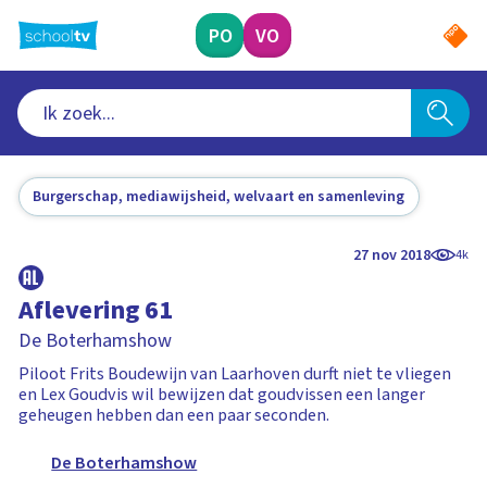
Ga
naar
PO
VO
hoofdinhoud
Burgerschap, mediawijsheid, welvaart en samenleving
27 nov 2018
4k
Aflevering 61
De Boterhamshow
Piloot Frits Boudewijn van Laarhoven durft niet te vliegen
en Lex Goudvis wil bewijzen dat goudvissen een langer
geheugen hebben dan een paar seconden.
De Boterhamshow