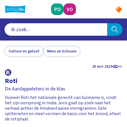
Ga
naar
PO
VO
hoofdinhoud
Cultuur en geloof
Mens en lichaam
25 mrt 2019
1k
Roti
De Aardappeleters in de klas
Hoewel Roti het nationale gerecht van Suriname is, vindt
het zijn oorsprong in India. Joris gaat op zoek naar het
verhaal achter de Hindoestaanse immigranten. Gele
spliterwten en meel vormen de basis voor het brood, ofwel
de rotiplaat.