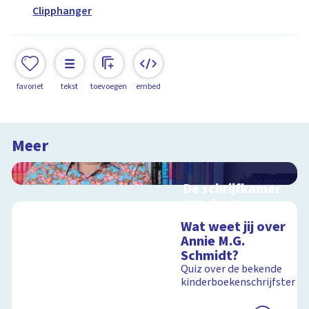
Clipphanger
favoriet
tekst
toevoegen
embed
Meer
De schrijfkamer
van Jozua
Douglas
Wat weet jij over
Interactieve
Annie M.G.
schoolplaat bij de
Schmidt?
Kinderboekenweek
Quiz over de bekende
2018
kinderboekenschrijfster