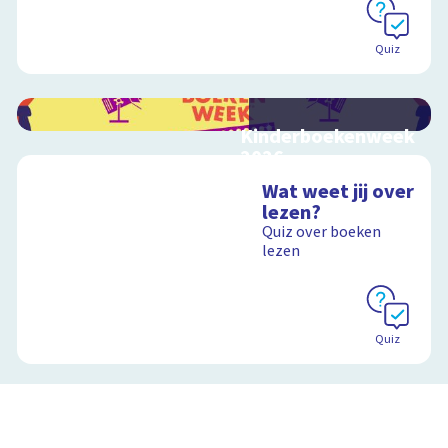
Schoolplaat
Quiz
Kinderboekenweek
2026
Bekijk video's bij de
Wat weet jij over
thematitels
lezen?
Quiz over boeken
lezen
Schoolplaat
Quiz