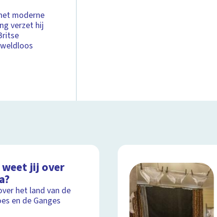
 het moderne
ng verzet hij
Britse
eweldloos
weet jij over
a?
over het land van de
es en de Ganges