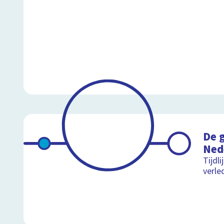
De 
Ned
Tijdli
verle