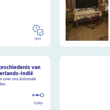
Quiz
geschiedenis van
erlands-Indië
jn over ons koloniale
den
Tijdlijn