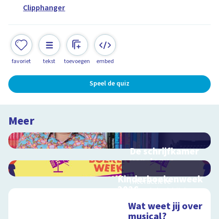
Clipphanger
favoriet
tekst
toevoegen
embed
Speel de quiz
Meer
De schrijfkamer
van Jozua
Douglas
Kinderboekenweek
Interactieve
2026
schoolplaat bij de
Bekijk video's bij de
Kinderboekenweek
Wat weet jij over
thematitels
2018
musical?