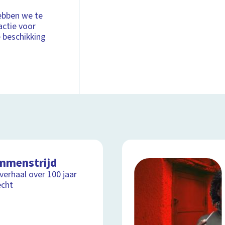
ebben we te
actie voor
 beschikking
mmenstrijd
lverhaal over 100 jaar
echt