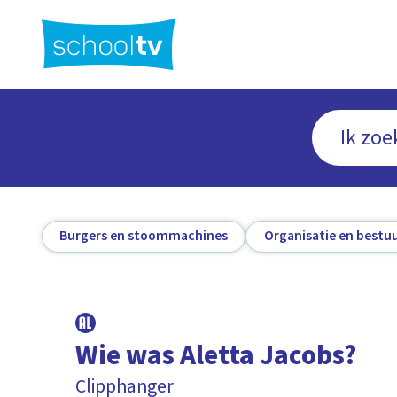
Ga
naar
hoofdinhoud
Burgers en stoommachines
Organisatie en bestu
Wie was Aletta Jacobs?
Clipphanger