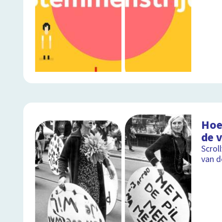
Hoe 
de 
Scrol
van d