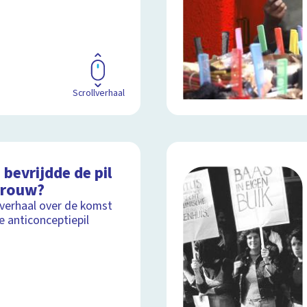
Scrollverhaal
bevrijdde de pil
vrouw?
lverhaal over de komst
e anticonceptiepil