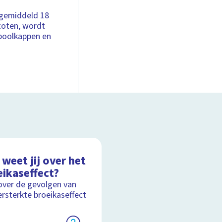
 gemiddeld 18
toten, wordt
 poolkappen en
weet jij over het
eikaseffect?
over de gevolgen van
ersterkte broeikaseffect