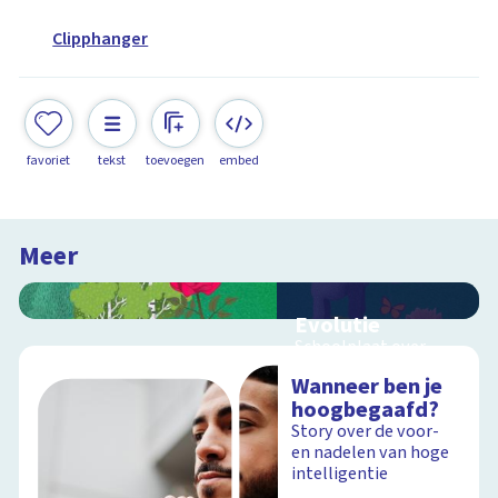
Clipphanger
favoriet
tekst
toevoegen
embed
Meer
Evolutie
Schoolplaat over
evolutie, ordening en
Wanneer ben je
geologische
hoogbegaafd?
tijdschaal
Story over de voor-
en nadelen van hoge
intelligentie
Schoolplaat