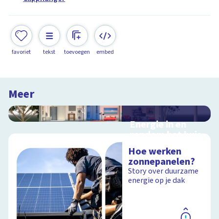
favoriet
tekst
toevoegen
embed
Meer
Energie in en
rondom het huis
Interactieve
Hoe werken
schoolplaat in en
zonnepanelen?
rondom het huis
Story over duurzame
energie op je dak
Schoolplaat