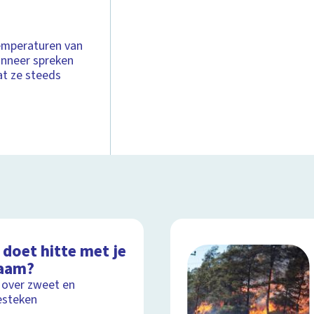
emperaturen van
anneer spreken
at ze steeds
 doet hitte met je
haam?
 over zweet en
esteken