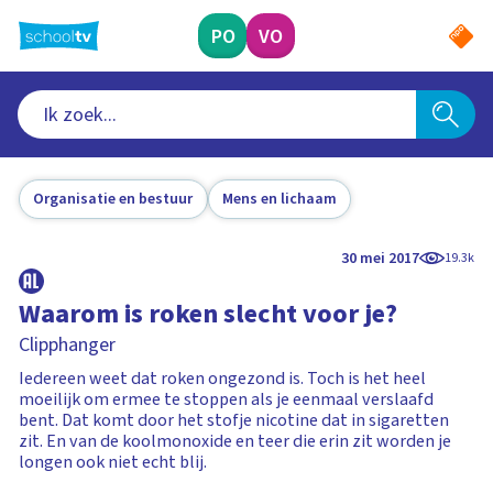
Ga
naar
PO
VO
hoofdinhoud
Organisatie en bestuur
Mens en lichaam
30 mei 2017
19.3k
Waarom is roken slecht voor je?
Clipphanger
Iedereen weet dat roken ongezond is. Toch is het heel
moeilijk om ermee te stoppen als je eenmaal verslaafd
bent. Dat komt door het stofje nicotine dat in sigaretten
zit. En van de koolmonoxide en teer die erin zit worden je
longen ook niet echt blij.