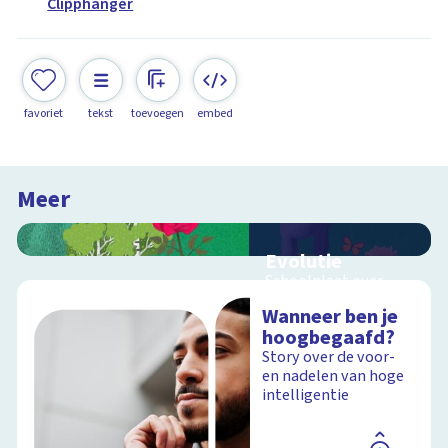
Clipphanger
favoriet
tekst
toevoegen
embed
Meer
Evolutie
Schoolplaat over
evolutie, ordening en
Wanneer ben je
geologische
hoogbegaafd?
tijdschaal
Story over de voor-
en nadelen van hoge
intelligentie
Schoolplaat