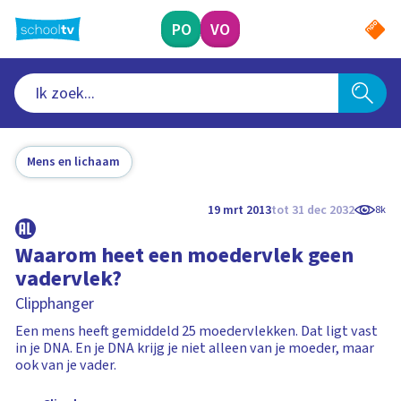
Ga
naar
PO
VO
hoofdinhoud
Mens en lichaam
19 mrt 2013
tot 31 dec 2032
8k
Waarom heet een moedervlek geen
vadervlek?
Clipphanger
Een mens heeft gemiddeld 25 moedervlekken. Dat ligt vast
in je DNA. En je DNA krijg je niet alleen van je moeder, maar
ook van je vader.