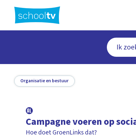
Ga
naar
hoofdinhoud
Organisatie en bestuur
Campagne voeren op soci
Hoe doet GroenLinks dat?