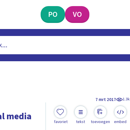
PO
VO
1.3k
7 mrt 2017
al media
favoriet
tekst
toevoegen
embed