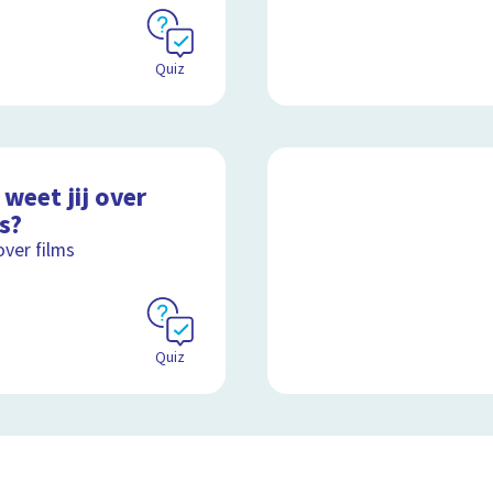
Quiz
weet jij over
s?
over films
Quiz