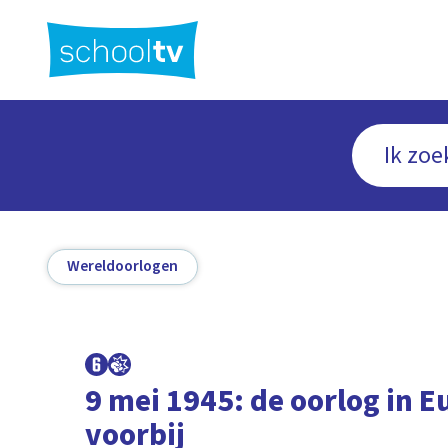
Ga
naar
hoofdinhoud
Wereldoorlogen
9 mei 1945: de oorlog in E
voorbij