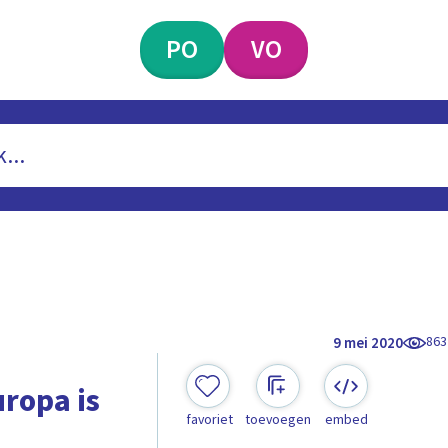
PO
VO
863
9 mei 2020
uropa is
favoriet
toevoegen
embed