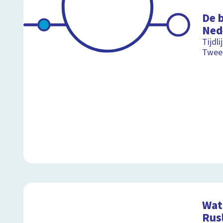
De b
Ned
Tijdl
Twee
Wat 
Rus