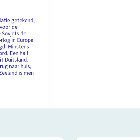
latie getekend,
 voor de
e Sovjets de
orlog in Europa
igd. Minstens
rd. Een half
t Duitsland.
ug naar huis,
 Zeeland is men