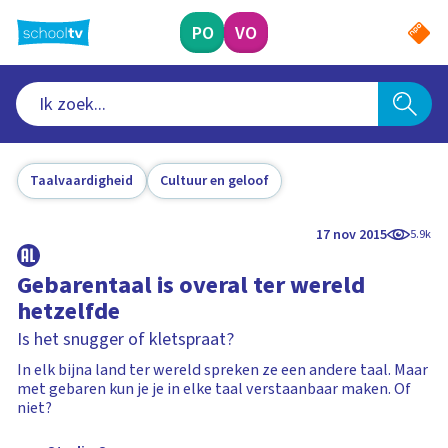
Ga
naar
PO
VO
hoofdinhoud
Taalvaardigheid
Cultuur en geloof
17 nov 2015
5.9k
Gebarentaal is overal ter wereld
hetzelfde
Is het snugger of kletspraat?
In elk bijna land ter wereld spreken ze een andere taal. Maar
met gebaren kun je je in elke taal verstaanbaar maken. Of
niet?