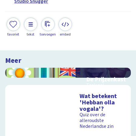
Studio Snugger
favoriet
tekst
toevoegen
embed
Meer
De Prijzenkast
Taalspel
Wat betekent
'Hebban olla
vogala'?
Schoolplaat
Quiz over de
alleroudste
Nederlandse zin