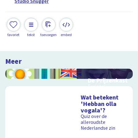
Studio Snugger
favoriet
tekst
toevoegen
embed
Meer
De Prijzenkast
Taalspel
Wat betekent
'Hebban olla
vogala'?
Schoolplaat
Quiz over de
alleroudste
Nederlandse zin