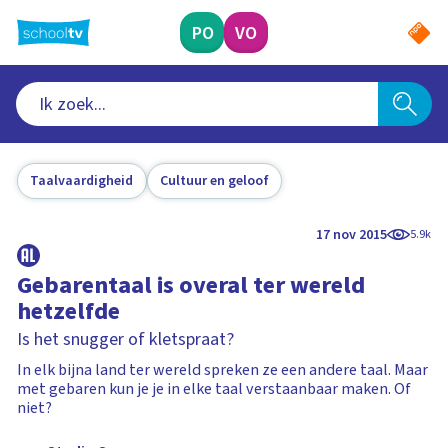
Ga
naar
PO
VO
hoofdinhoud
Taalvaardigheid
Cultuur en geloof
17 nov 2015
5.9k
Gebarentaal is overal ter wereld
hetzelfde
Is het snugger of kletspraat?
In elk bijna land ter wereld spreken ze een andere taal. Maar
met gebaren kun je je in elke taal verstaanbaar maken. Of
niet?