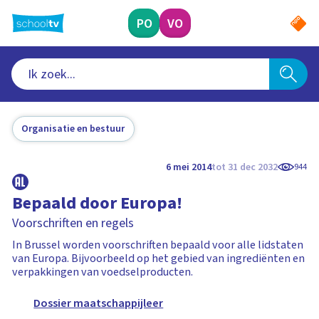
Ga
naar
PO
VO
hoofdinhoud
Organisatie en bestuur
6 mei 2014
tot 31 dec 2032
944
Bepaald door Europa!
Voorschriften en regels
In Brussel worden voorschriften bepaald voor alle lidstaten
van Europa. Bijvoorbeeld op het gebied van ingrediënten en
verpakkingen van voedselproducten.
Dossier maatschappijleer