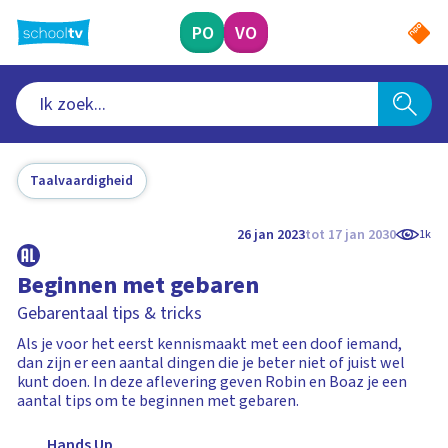
Ga
naar
PO
VO
hoofdinhoud
Taalvaardigheid
26 jan 2023
tot 17 jan 2030
1k
Beginnen met gebaren
Gebarentaal tips & tricks
Als je voor het eerst kennismaakt met een doof iemand,
dan zijn er een aantal dingen die je beter niet of juist wel
kunt doen. In deze aflevering geven Robin en Boaz je een
aantal tips om te beginnen met gebaren.
Hands Up