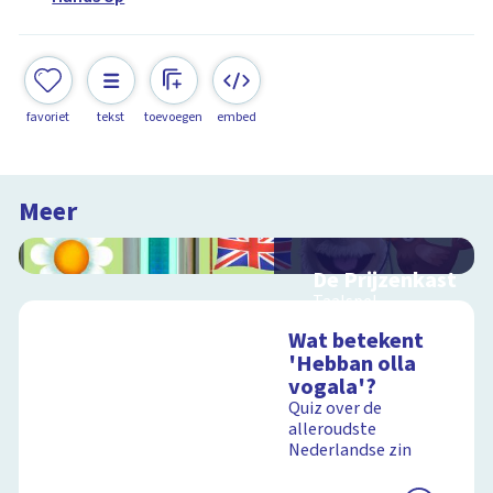
favoriet
tekst
toevoegen
embed
Meer
De Prijzenkast
Taalspel
Wat betekent
'Hebban olla
vogala'?
Schoolplaat
Quiz over de
alleroudste
Nederlandse zin