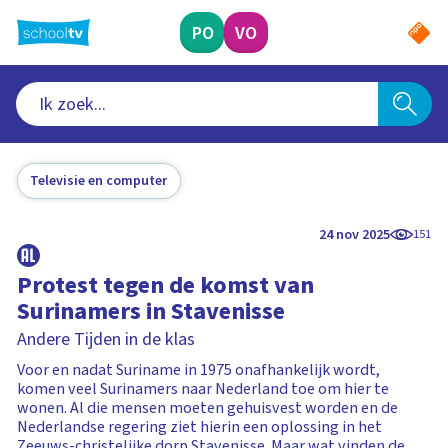
Ga
naar
PO
VO
hoofdinhoud
Televisie en computer
24 nov 2025
151
Protest tegen de komst van
Surinamers in Stavenisse
Andere Tijden in de klas
Voor en nadat Suriname in 1975 onafhankelijk wordt,
komen veel Surinamers naar Nederland toe om hier te
wonen. Al die mensen moeten gehuisvest worden en de
Nederlandse regering ziet hierin een oplossing in het
Zeeuws-christelijke dorp Stavenisse. Maar wat vinden de