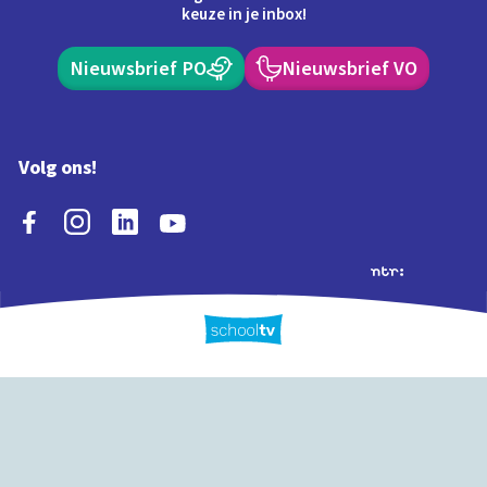
keuze in je inbox!
Nieuwsbrief PO
Nieuwsbrief VO
Volg ons!
Extra's
Schooltv biedt meer
Quiz
Schoolplaat
Tijd
dan video's! Ontdek
onze extra inhoud: