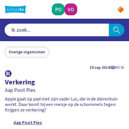
Ga
naar
PO
VO
hoofdinhoud
Overige organismen
19 sep 2014
63.5k
Verkering
Aap Poot Pies
Appie gaat op pad met zijn vader Luc, die in de dierentuin
werkt. Daar komt hij een meisje op de schommels tegen.
Krijgen ze verkering?
Aap Poot Pies