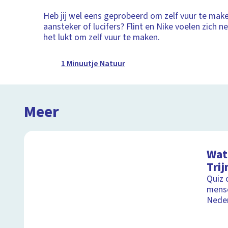
Heb jij wel eens geprobeerd om zelf vuur te mak
aansteker of lucifers? Flint en Nike voelen zich 
het lukt om zelf vuur te maken.
1 Minuutje Natuur
Meer
Wat 
Trij
Quiz 
mense
Neder