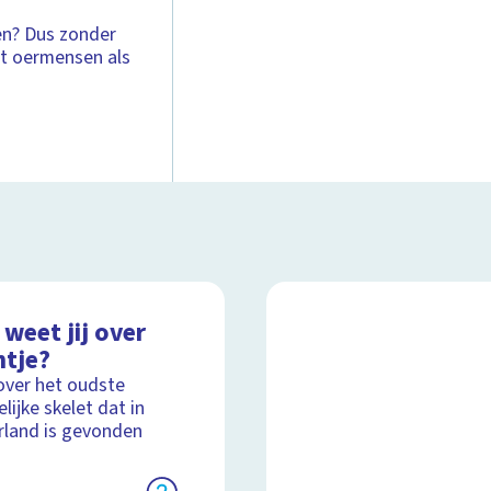
en? Dus zonder
net oermensen als
weet jij over
ntje?
over het oudste
lijke skelet dat in
land is gevonden