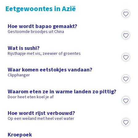
Eetgewoontes in Azië
3:30
Hoe wordt bapao gemaakt?
Gestoomde broodjes uit China
2:38
Wat is sushi?
Rijsthapje met vis, zeewier of groentes
1:22
Waar komen eetstokjes vandaan?
Clipphanger
1:52
Waarom eten ze in warme landen zo pittig?
Door heet eten koel je af
6:12
Hoe wordt rijst verbouwd?
Op een weiland met heel veel water
25:44
Kroepoek