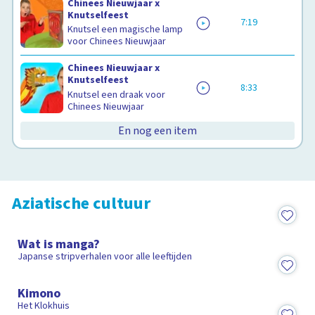
Chinees Nieuwjaar x
Knutselfeest
7:19
Knutsel een magische lamp
voor Chinees Nieuwjaar
Chinees Nieuwjaar x
Knutselfeest
8:33
Knutsel een draak voor
Chinees Nieuwjaar
Wat is Chinees Nieuwjaar?
En nog een item
Clipphanger
1:25
Aziatische cultuur
2:09
Wat is manga?
Japanse stripverhalen voor alle leeftijden
15:04
Kimono
Het Klokhuis