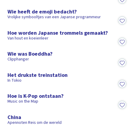
3:10
Wie heeft de emoji bedacht?
Vrolijke symbooltjes van een Japanse programmeur
2:16
Hoe worden Japanse trommels gemaakt?
Van hout en koeienleer
1:30
Wie was Boeddha?
Clipphanger
3:36
Het drukste treinstation
In Tokio
1:19
Hoe is K-Pop ontstaan?
Music on the Map
15:32
China
Apennoten Reis om de wereld
Mandarijn is de meest gesproken