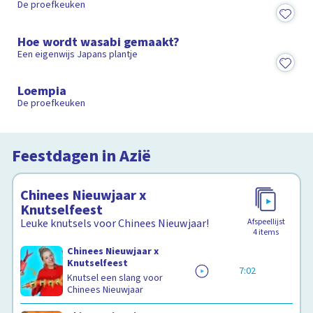
De proefkeuken
3:12
Hoe wordt wasabi gemaakt?
Een eigenwijs Japans plantje
25:36
Loempia
De proefkeuken
Feestdagen in Azië
Chinees Nieuwjaar x
Knutselfeest
Afspeellijst
Leuke knutsels voor Chinees Nieuwjaar!
4
items
Chinees Nieuwjaar x
Knutselfeest
7:02
Knutsel een slang voor
Chinees Nieuwjaar