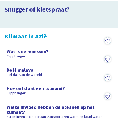
taal ter wereld
De Chinese Muur is gemaakt van
Is het snugger of kletspraat?
rijst
Snugger of kletspraat?
2:12
Is het snugger of kletspraat?
2:28
Klimaat in Azië
1:24
Wat is de moesson?
Clipphanger
2:51
De Himalaya
Het dak van de wereld
1:19
Hoe ontstaat een tsunami?
Clipphanger
2:47
Welke invloed hebben de oceanen op het
klimaat?
Stromingen in de oceaan transporteren warm en koud water