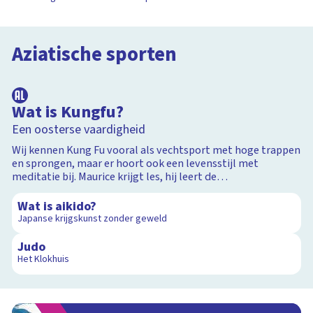
Aziatische sporten
8:17
Wat is Kungfu?
Een oosterse vaardigheid
Wij kennen Kung Fu vooral als vechtsport met hoge trappen
en sprongen, maar er hoort ook een levensstijl met
meditatie bij. Maurice krijgt les, hij leert de
3:16
basisbewegingen en neemt het op tegen een ervaren
stokvechter.
Wat is aikido?
Japanse krijgskunst zonder geweld
14:15
Judo
Het Klokhuis