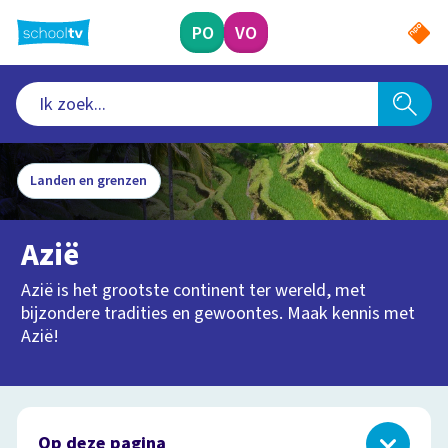
Ga
naar
PO
VO
hoofdinhoud
Landen en grenzen
Azië
Azië is het grootste continent ter wereld, met
bijzondere tradities en gewoontes. Maak kennis met
Azië!
Op deze pagina