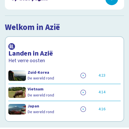
Welkom in Azië
Eetgewoontes in Azië
Welkom in Azië
Feestdagen in Azië
Afspeellijst
Aziatische cultuur
8
items
Snugger of kletspraat?
Klimaat in Azië
Landen in Azië
Aziatische sporten
Het verre oosten
Zuid-Korea
4:23
De wereld rond
Vietnam
4:14
De wereld rond
Japan
4:16
De wereld rond