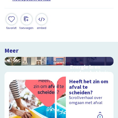
favoriet
toevoegen
embed
Meer
Energie in en
rondom het huis
Interactieve
Heeft het zin om
schoolplaat in en
afval te
rondom het huis
scheiden?
Scrollverhaal over
omgaan met afval
Schoolplaat