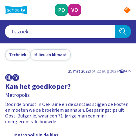
Ga
naar
PO
VO
hoofdinhoud
Techniek
Milieu en klimaat
25 mrt 2022
tot 22 aug 2027
415
Kan het goedkoper?
Metropolis
Door de onrust in Oekraïne en de sancties stijgen de kosten
en moeten we de broekriem aanhalen. Besparingstips uit
Oost-Bulgarije, waar een 71-jarige man een mini-
energiecentrale bouwde.
Metropolis in de klas