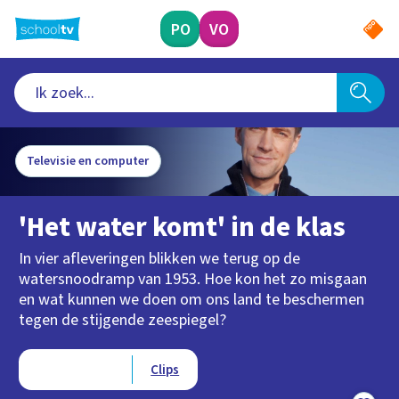
Ga
naar
PO
VO
hoofdinhoud
Televisie en computer
'Het water komt' in de klas
In vier afleveringen blikken we terug op de
watersnoodramp van 1953. Hoe kon het zo misgaan
en wat kunnen we doen om ons land te beschermen
tegen de stijgende zeespiegel?
Type videos
Afleveringen
Clips