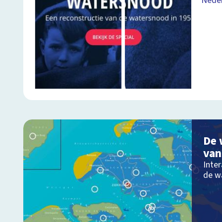
Neder
De 
van
Inter
de w