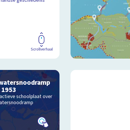
landse geschiedenis
Scrollverhaal
watersnoodramp
 1953
actieve schoolplaat over
atersnoodramp