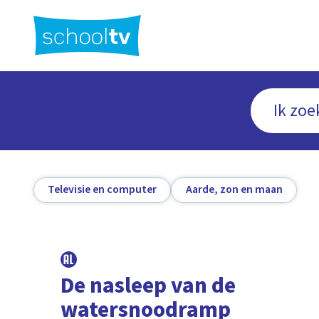
Ga
naar
hoofdinhoud
Televisie en computer
Aarde, zon en maan
De nasleep van de
watersnoodramp