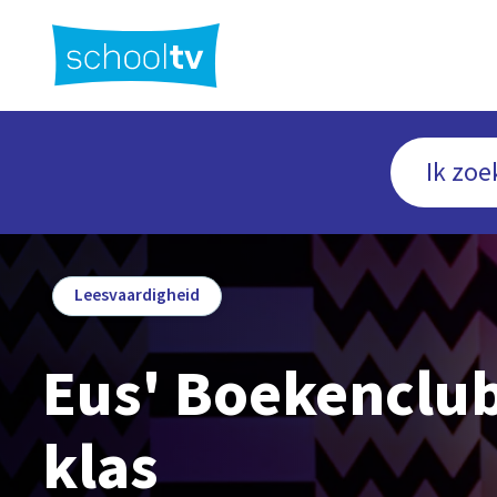
Ga
naar
hoofdinhoud
Leesvaardigheid
Eus' Boekenclub
klas