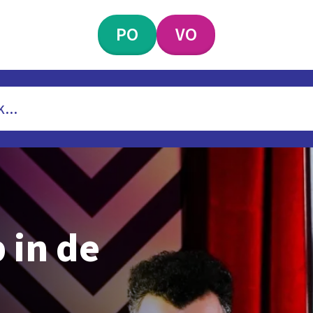
PO
VO
 in de