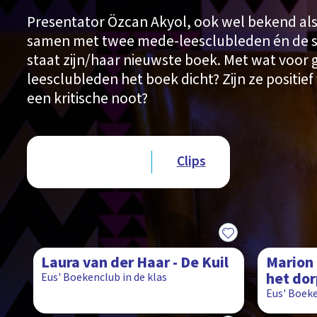
Presentator Özcan Akyol, ook wel bekend als
samen met twee mede-leesclubleden én de sch
staat zijn/haar nieuwste boek. Met wat voor
leesclubleden het boek dicht? Zijn ze positief 
een kritische noot?
Type videos
Afleveringen
Clips
11:57
11:03
Laura van der Haar - De Kuil
Marion 
het dor
Eus' Boekenclub in de klas
Eus' Boeke