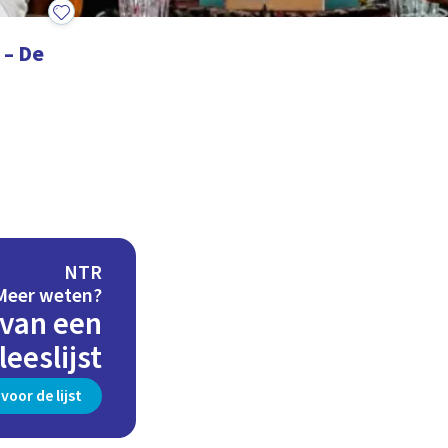
 – De
NTR
Meer weten?
 van een
eeslijst
voor de lijst