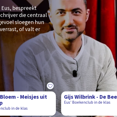
 Eus, bespreekt
rijver die centraal
 gevoel sloegen hun
verrast, of valt er
10:55
Bloem - Meisjes uit
Gijs Wilbrink - De Be
p
Eus' Boekenclub in de klas
nclub in de klas