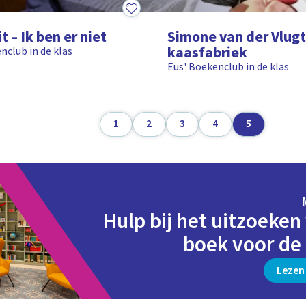
9:19
t – Ik ben er niet
Simone van der Vlugt
kaasfabriek
nclub in de klas
Eus' Boekenclub in de klas
1
2
3
4
5
Hulp bij het uitzoeken
boek voor de l
Lezen 