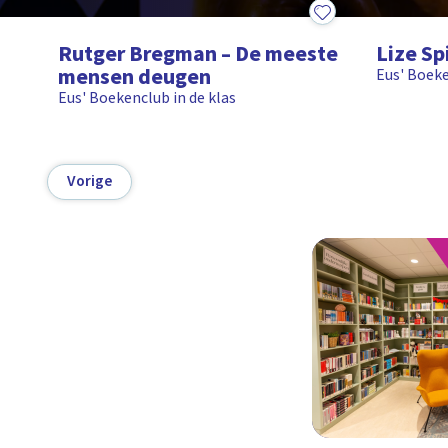
8:34
8:58
Rutger Bregman – De meeste
Lize Spi
mensen deugen
Eus' Boeke
Eus' Boekenclub in de klas
Vorige