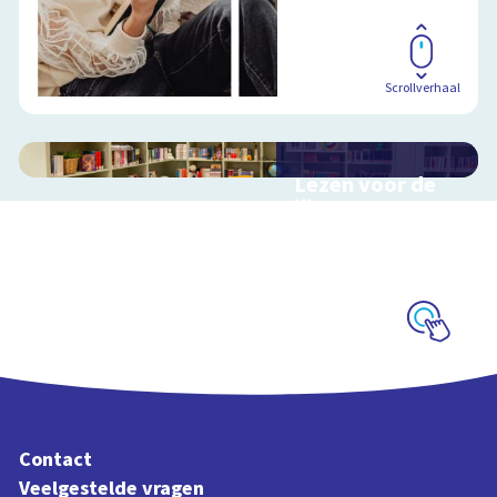
Scrollverhaal
Lezen voor de
lijst
Hulp bij het
uitzoeken van een
boek voor de leeslijst
Schoolplaat
Contact
Veelgestelde vragen