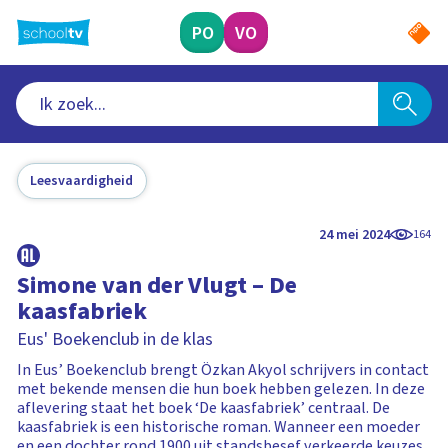
Ga
naar
PO
VO
hoofdinhoud
Leesvaardigheid
24 mei 2024
164
Simone van der Vlugt – De
kaasfabriek
Eus' Boekenclub in de klas
In Eus’ Boekenclub brengt Özkan Akyol schrijvers in contact
met bekende mensen die hun boek hebben gelezen. In deze
aflevering staat het boek ‘De kaasfabriek’ centraal. De
kaasfabriek is een historische roman. Wanneer een moeder
en een dochter rond 1900 uit standsbesef verkeerde keuzes