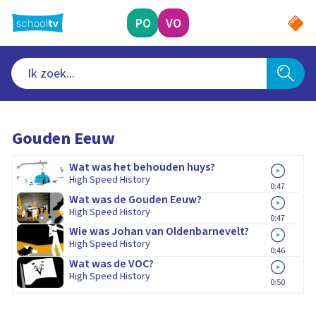
Ga
naar
PO
VO
hoofdinhoud
Gouden Eeuw
Wat was het behouden huys?
High Speed History
0:47
Wat was de Gouden Eeuw?
High Speed History
0:47
Wie was Johan van Oldenbarnevelt?
High Speed History
0:46
Wat was de VOC?
High Speed History
0:50