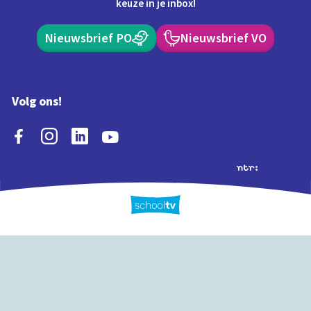
keuze in je inbox!
Nieuwsbrief PO
Nieuwsbrief VO
Volg ons!
Extra's
Schooltv biedt meer
Quiz
Schoolplaat
Tijd
dan video's! Ontdek
onze extra inhoud: