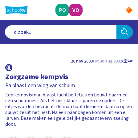
Ga
naar
PO
VO
hoofdinhoud
26 nov 2003
tot 30 aug 2032
4k
Zorgzame kempvis
Pa blaast een wieg van schuim
Een kempvisman blaast luchtbelletjes en bouwt daarmee
een schuimnest. Als het nest klaar is paren de ouders. De
eitjes worden bevrucht. De man hapt de eieren daarna op en
spuwt ze uit het nest. Na een paar dagen komen uit een ei
larven. Deze maken een geleidelijke gedaanteverwisseling
door.