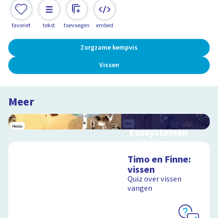
favoriet
tekst
toevoegen
embed
Zorgzame kempvis
Vissen
Meer
Ecosystemen
Interactieve
schoolplaat over de
Timo en Finne:
Veluwe
vissen
Quiz over vissen
vangen
Schoolplaat