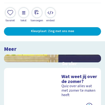
favoriet
tekst
toevoegen
embed
Kleurplaat: Zing met ons mee
Meer
De vier
seizoenen
Interactieve
Wat weet jij over
schoolplaat over de
de zomer?
seizoenen
Quiz over alles wat
met zomer te maken
heeft
Schoolplaat