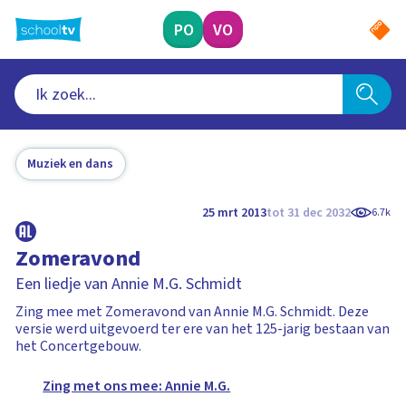
Ga
naar
PO
VO
hoofdinhoud
Muziek en dans
25 mrt 2013
tot 31 dec 2032
6.7k
Zomeravond
Een liedje van Annie M.G. Schmidt
Zing mee met Zomeravond van Annie M.G. Schmidt. Deze
versie werd uitgevoerd ter ere van het 125-jarig bestaan van
het Concertgebouw.
Zing met ons mee: Annie M.G.