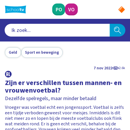
Ga
naar
PO
VO
hoofdinhoud
Geld
Sport en beweging
7 nov 2022
2.6k
Zijn er verschillen tussen mannen- en
vrouwenvoetbal?
Dezelfde spelregels, maar minder betaald
Vroeger was voetbal echt een jongenssport. Voetbal is zelfs
een tijdje verboden geweest voor meisjes. Inmiddels is dit
niet meer zo en lopen bij de meeste voetbalclubs ook flink
wat meiden rond. Er is geen echt verschil, behalve bij de
profvoetballers. Vrouwen krijgen veel minder betaald dan