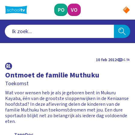
Ga
naar
PO
VO
hoofdinhoud
10 feb 2012
1.9k
Ontmoet de familie Muthuku
Toekomst
Wat voor wensen heb je als je geboren bent in Mukuru
Kayaba, één van de grootste sloppenwijken in de Keniaanse
hoofdstad? In deze aflevering delen de kinderen van de
familie Muthuku hun toekomstdromen met jou. Een dure
sportauto blijkt net zo belangrijk als iedere dag voldoende
eten.
ZappDoc