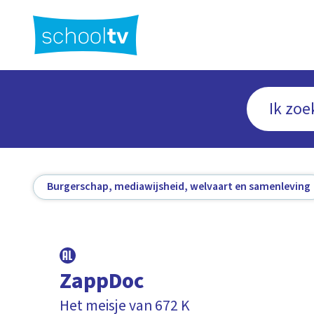
Ga
naar
hoofdinhoud
Burgerschap, mediawijsheid, welvaart en samenleving
ZappDoc
Het meisje van 672 K