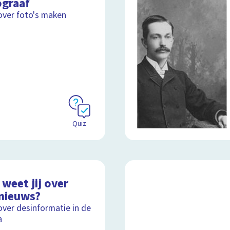
ograaf
over foto's maken
Quiz
weet jij over
nieuws?
over desinformatie in de
a