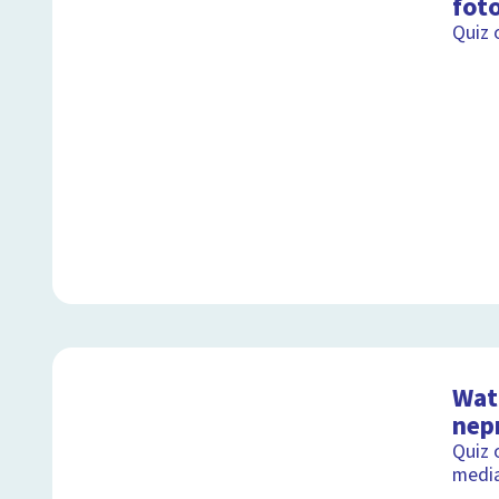
fot
Quiz 
Wat 
nep
Quiz 
medi