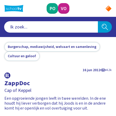
Ga
naar
PO
VO
hoofdinhoud
Burgerschap, mediawijsheid, welvaart en samenleving
Cultuur en geloof
16 jun 2012
4.2k
ZappDoc
Cap of Keppel
Een opgroeiende jongen leeft in twee werelden. In de ene
houdt hij liever verborgen dat hij Joods is en in de andere
komt hij er openlijk en vol overtuiging voor uit.