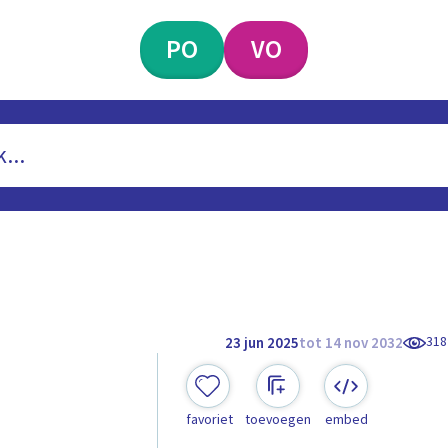
PO
VO
318
23 jun 2025
tot 14 nov 2032
favoriet
toevoegen
embed