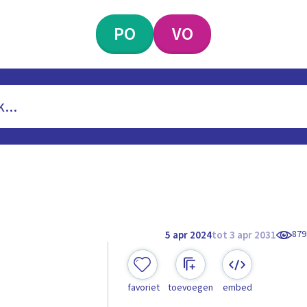
PO
VO
879
5 apr 2024
tot 3 apr 2031
favoriet
toevoegen
embed