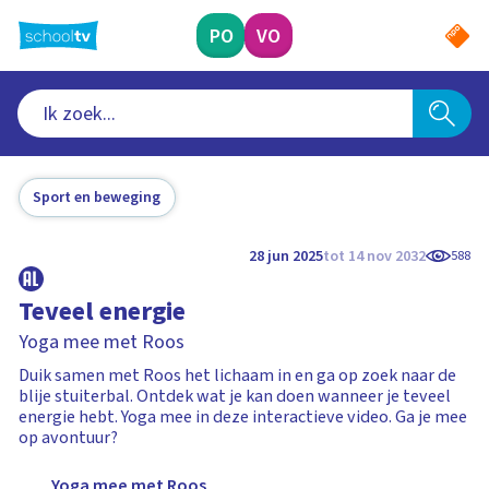
Ga
naar
PO
VO
hoofdinhoud
Sport en beweging
28 jun 2025
tot 14 nov 2032
588
Teveel energie
Yoga mee met Roos
Duik samen met Roos het lichaam in en ga op zoek naar de
blije stuiterbal. Ontdek wat je kan doen wanneer je teveel
energie hebt. Yoga mee in deze interactieve video. Ga je mee
op avontuur?
Yoga mee met Roos