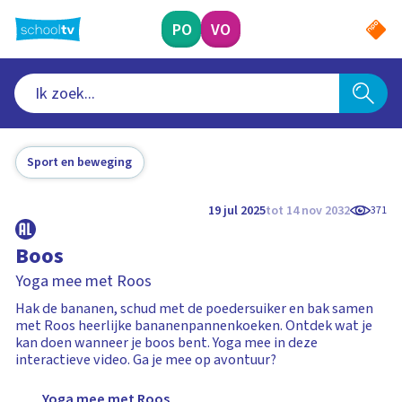
Ga
naar
PO
VO
hoofdinhoud
Sport en beweging
19 jul 2025
tot 14 nov 2032
371
Boos
Yoga mee met Roos
Hak de bananen, schud met de poedersuiker en bak samen
met Roos heerlijke bananenpannenkoeken. Ontdek wat je
kan doen wanneer je boos bent. Yoga mee in deze
interactieve video. Ga je mee op avontuur?
Yoga mee met Roos