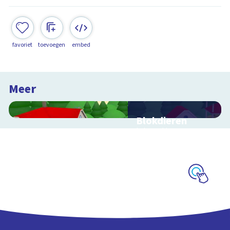
favoriet
toevoegen
embed
Meer
Blokdieren
Interactieve
schoolplaat van een
kinderboerderij
Schoolplaat