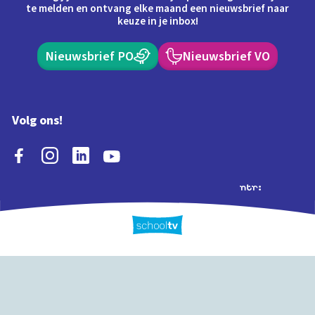
te melden en ontvang elke maand een nieuwsbrief naar
keuze in je inbox!
Nieuwsbrief PO
Nieuwsbrief VO
Volg ons!
Extra's
Schooltv biedt meer
Quiz
Schoolplaat
Tijd
dan video's! Ontdek