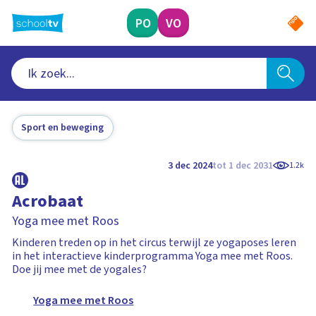
Ga
naar
PO
VO
hoofdinhoud
Sport en beweging
3 dec 2024
tot 1 dec 2031
1.2k
Acrobaat
Yoga mee met Roos
Kinderen treden op in het circus terwijl ze yogaposes leren
in het interactieve kinderprogramma Yoga mee met Roos.
Doe jij mee met de yogales?
Yoga mee met Roos