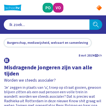
Ga
naar
PO
VO
hoofdinhoud
Burgerschap, mediawijsheid, welvaart en samenleving
8 mrt 2019
2k
Misdragende jongeren zijn van alle
tijden
Worden we steeds asocialer?
'Je' zeggen in plaats van 'u', troep op straat gooien, gewoon
blijven zitten als een oud persoon een volle trein in
wandelt: worden we steeds asocialer? Dat is precies wat
Radhieka uit Rotterdam in deze nieuwe Know shit graag wil
weten. Samen met presentator Rens Polman en haar opa