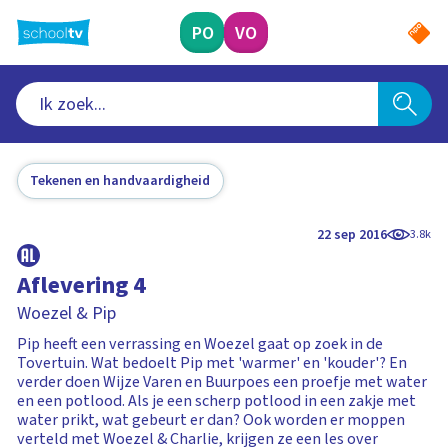
Ga
naar
PO
VO
hoofdinhoud
Tekenen en handvaardigheid
22 sep 2016
3.8k
Aflevering 4
Woezel & Pip
Pip heeft een verrassing en Woezel gaat op zoek in de
Tovertuin. Wat bedoelt Pip met 'warmer' en 'kouder'? En
verder doen Wijze Varen en Buurpoes een proefje met water
en een potlood. Als je een scherp potlood in een zakje met
water prikt, wat gebeurt er dan? Ook worden er moppen
verteld met Woezel & Charlie, krijgen ze een les over