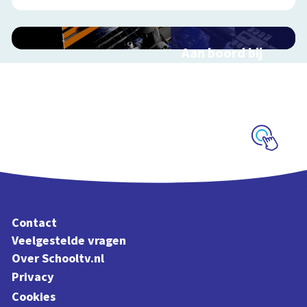
Aan boord bij
het ISS
Interactieve
schoolplaat over de
ruimtevaart
Schoolplaat
Contact
Veelgestelde vragen
Over Schooltv.nl
Privacy
Cookies