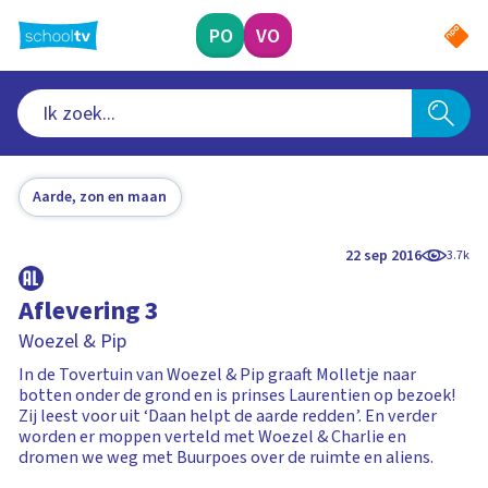
Ga
naar
PO
VO
hoofdinhoud
Aarde, zon en maan
22 sep 2016
3.7k
Aflevering 3
Woezel & Pip
In de Tovertuin van Woezel & Pip graaft Molletje naar
botten onder de grond en is prinses Laurentien op bezoek!
Zij leest voor uit ‘Daan helpt de aarde redden’. En verder
worden er moppen verteld met Woezel & Charlie en
dromen we weg met Buurpoes over de ruimte en aliens.