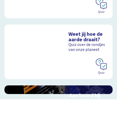
Quiz
Weet jij hoe de
aarde draait?
Quiz over de rondjes
van onze planeet
Quiz
Aan boord bij
het ISS
Interactieve
schoolplaat over de
ruimtevaart