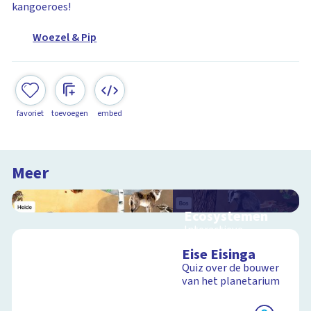
kangoeroes!
Woezel & Pip
favoriet
toevoegen
embed
Meer
Ecosystemen
Interactieve
schoolplaat over de
Eise Eisinga
Veluwe
Quiz over de bouwer
van het planetarium
Schoolplaat